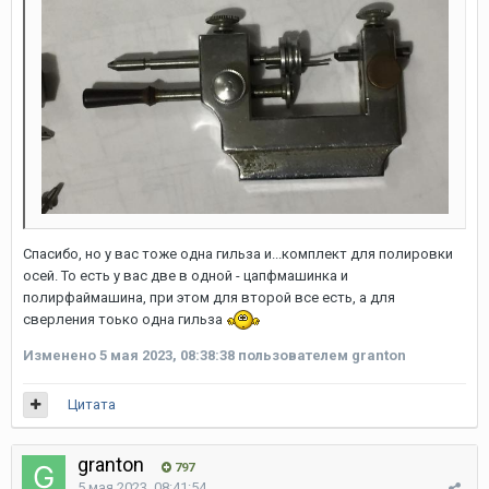
Спасибо, но у вас тоже одна гильза и...комплект для полировки
осей. То есть у вас две в одной - цапфмашинка и
полирфаймашина, при этом для второй все есть, а для
сверления тоько одна гильза
Изменено
5 мая 2023, 08:38:38
пользователем granton
Цитата
granton
797
5 мая 2023, 08:41:54