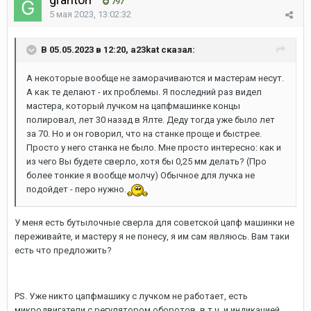
797
5 мая 2023, 13:02:32
В 05.05.2023 в 12:20, a23kat сказал:
А некоторые вообще не заморачиваются и мастерам несут.
А как те делают - их проблемы. Я последний раз видел
мастера, который лучком на цапфмашинке концы
полировал, лет 30 назад в Ялте. Деду тогда уже было лет
за 70. Но и он говорил, что на станке проще и быстрее.
Просто у него станка не было. Мне просто интересно: как и
из чего Вы будете сверло, хотя бы 0,25 мм делать? (Про
более тонкие я вообще молчу) Обычное для лучка не
подойдет - перо нужно.
У меня есть бутылочные сверла для советской цапф машинки не
переживайте, и мастеру я не понесу, я им сам являюсь. Вам таки
есть что предложить?
PS. Уже никто цапфмашику с лучком не работает, есть
микродвигатели с регулятором оборотов, в т.ч. и индикацией