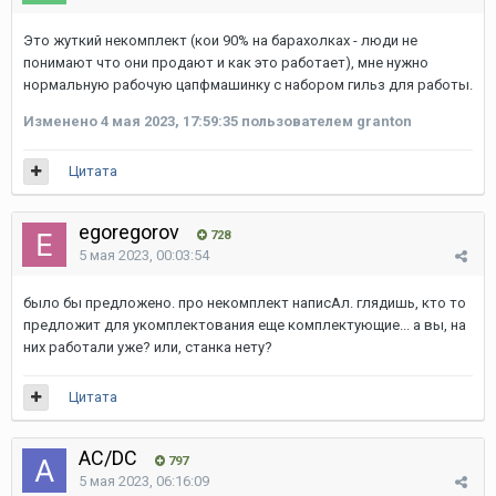
Это жуткий некомплект (кои 90% на барахолках - люди не
понимают что они продают и как это работает), мне нужно
нормальную рабочую цапфмашинку с набором гильз для работы.
Изменено
4 мая 2023, 17:59:35
пользователем granton
Цитата
egoregorov
728
5 мая 2023, 00:03:54
было бы предложено. про некомплект написАл. глядишь, кто то
предложит для укомплектования еще комплектующие... а вы, на
них работали уже? или, станка нету?
Цитата
AC/DC
797
5 мая 2023, 06:16:09