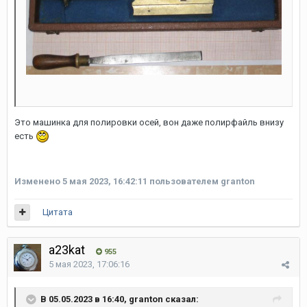
Это машинка для полировки осей, вон даже полирфайль внизу
есть
Изменено
5 мая 2023, 16:42:11
пользователем granton
Цитата
a23kat
955
5 мая 2023, 17:06:16
В 05.05.2023 в 16:40, granton сказал: